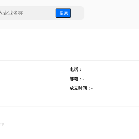
搜 索
电话
：
-
邮箱
：
-
成立时间
：
-
用!