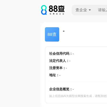
查企业
查企业
-
88查
查招投标
查产地
社会信用代码
：
-
法定代表人
：
-
注册资本
：
-
地址
：
-
企业信息概览：
-
如上信息由AI大模型全网搜索生成，请甄别使