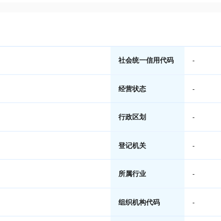
社会统一信用代码
-
经营状态
-
行政区划
-
登记机关
-
所属行业
-
组织机构代码
-