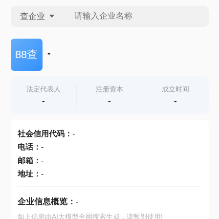
查企业
查企业
-
88查
查招投标
法定代表人
注册资本
成立时间
-
-
-
查产地
社会信用代码
：
-
电话
：
-
邮箱
：
-
地址
：
-
企业信息概览：
-
如上信息由AI大模型全网搜索生成，请甄别使用!