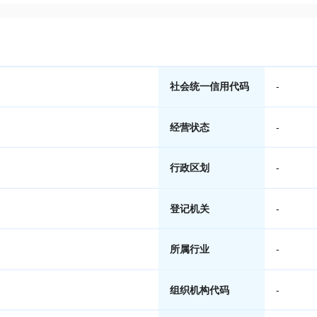
社会统一信用代码
-
经营状态
-
行政区划
-
登记机关
-
所属行业
-
组织机构代码
-