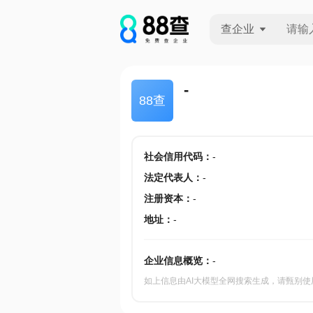
查企业
查企业
-
88查
查招投标
查产地
社会信用代码
：
-
法定代表人
：
-
注册资本
：
-
地址
：
-
企业信息概览：
-
如上信息由AI大模型全网搜索生成，请甄别使