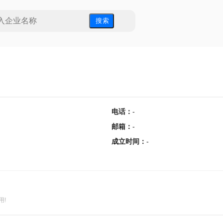
搜 索
电话
：
-
邮箱
：
-
成立时间
：
-
用!