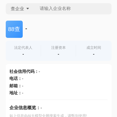
查企业
查企业
-
88查
查招投标
法定代表人
注册资本
成立时间
-
-
-
查产地
社会信用代码
：
-
电话
：
-
邮箱
：
-
地址
：
-
企业信息概览：
-
如上信息由AI大模型全网搜索生成，请甄别使用!