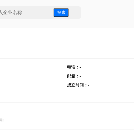
搜 索
电话
：
-
邮箱
：
-
成立时间
：
-
用!