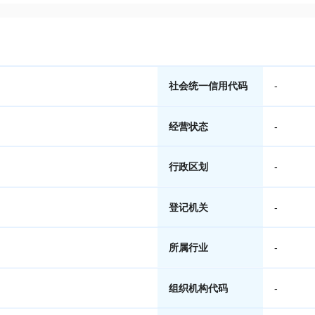
社会统一信用代码
-
经营状态
-
行政区划
-
登记机关
-
所属行业
-
组织机构代码
-