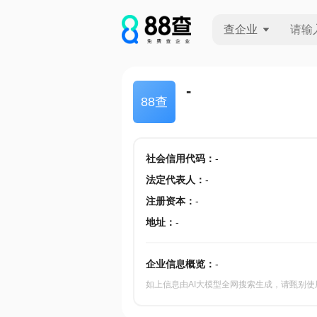
查企业
查企业
-
88查
查招投标
查产地
社会信用代码
：
-
法定代表人
：
-
注册资本
：
-
地址
：
-
企业信息概览：
-
如上信息由AI大模型全网搜索生成，请甄别使