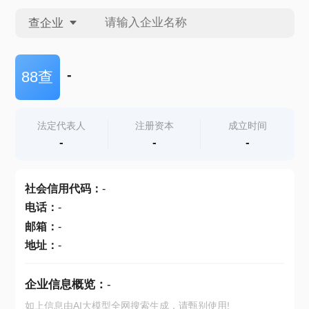
查企业
查企业
-
88查
查招投标
法定代表人
注册资本
成立时间
-
-
-
查产地
社会信用代码
：
-
电话
：
-
邮箱
：
-
地址
：
-
企业信息概览：
-
如上信息由AI大模型全网搜索生成，请甄别使用!