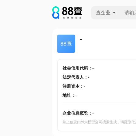
查企业
查企业
-
88查
查招投标
查产地
社会信用代码
：
-
法定代表人
：
-
注册资本
：
-
地址
：
-
企业信息概览：
-
如上信息由AI大模型全网搜索生成，请甄别使