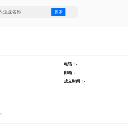
搜 索
电话
：
-
邮箱
：
-
成立时间
：
-
用!