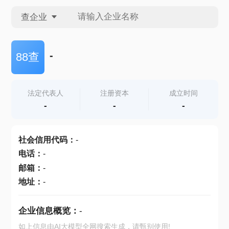
查企业
查企业
-
88查
查招投标
法定代表人
注册资本
成立时间
-
-
-
查产地
社会信用代码
：
-
电话
：
-
邮箱
：
-
地址
：
-
企业信息概览：
-
如上信息由AI大模型全网搜索生成，请甄别使用!