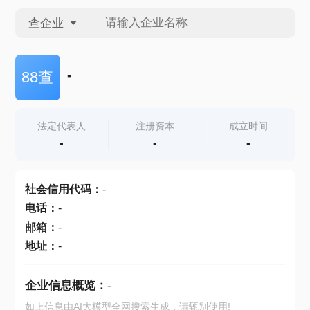
查企业
查企业
-
88查
查招投标
法定代表人
注册资本
成立时间
-
-
-
查产地
社会信用代码
：
-
电话
：
-
邮箱
：
-
地址
：
-
企业信息概览：
-
如上信息由AI大模型全网搜索生成，请甄别使用!