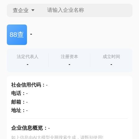
查企业
查企业
-
88查
查招投标
法定代表人
注册资本
成立时间
-
-
-
查产地
社会信用代码
：
-
电话
：
-
邮箱
：
-
地址
：
-
企业信息概览：
-
如上信息由AI大模型全网搜索生成，请甄别使用!