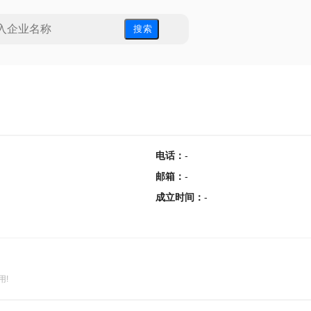
搜 索
电话
：
-
邮箱
：
-
成立时间
：
-
用!