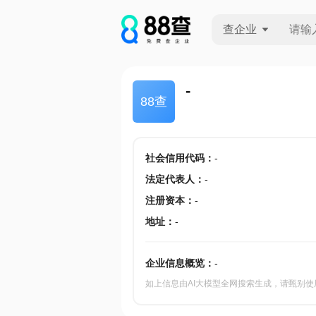
查企业
查企业
-
88查
查招投标
查产地
社会信用代码
：
-
法定代表人
：
-
注册资本
：
-
地址
：
-
企业信息概览：
-
如上信息由AI大模型全网搜索生成，请甄别使