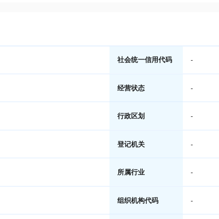
社会统一信用代码
-
经营状态
-
行政区划
-
登记机关
-
所属行业
-
组织机构代码
-