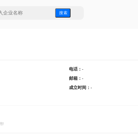
搜 索
电话
：
-
邮箱
：
-
成立时间
：
-
用!