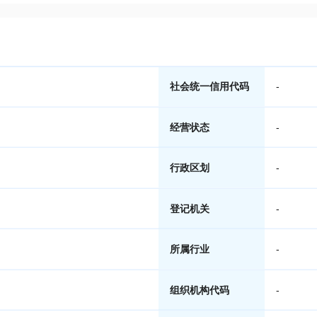
社会统一信用代码
-
经营状态
-
行政区划
-
登记机关
-
所属行业
-
组织机构代码
-