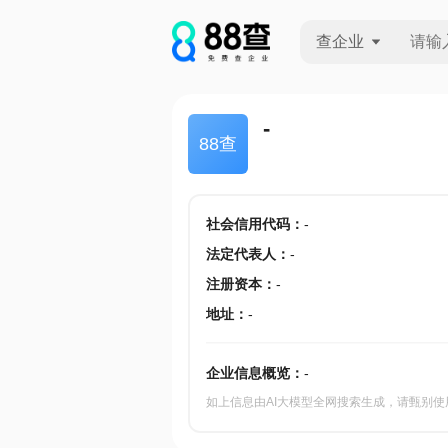
查企业
查企业
-
88查
查招投标
查产地
社会信用代码
：
-
法定代表人
：
-
注册资本
：
-
地址
：
-
企业信息概览：
-
如上信息由AI大模型全网搜索生成，请甄别使