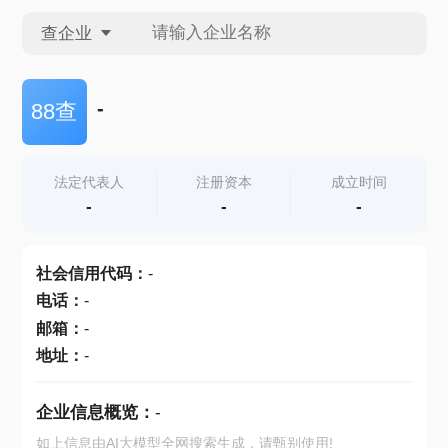
查企业
查企业
-
88查
查招投标
法定代表人
注册资本
成立时间
-
-
-
查产地
社会信用代码
：
-
电话
：
-
邮箱
：
-
地址
：
-
企业信息概览：
-
如上信息由AI大模型全网搜索生成，请甄别使用!