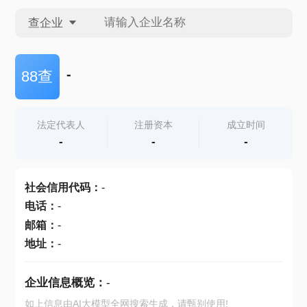
查企业
查企业
-
88查
查招投标
法定代表人
注册资本
成立时间
-
-
-
查产地
社会信用代码
：
-
电话
：
-
邮箱
：
-
地址
：
-
企业信息概览：
-
如上信息由AI大模型全网搜索生成，请甄别使用!