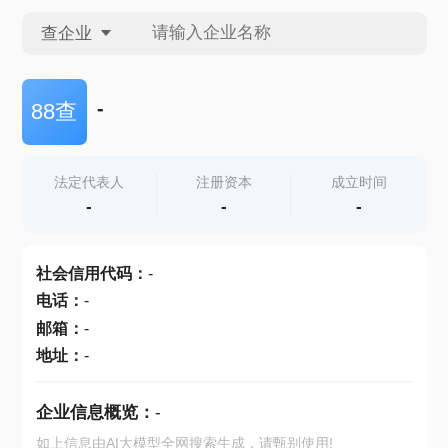
查企业
查企业
-
88查
查招投标
法定代表人
注册资本
成立时间
-
-
-
查产地
社会信用代码
：
-
电话
：
-
邮箱
：
-
地址
：
-
企业信息概览：
-
如上信息由AI大模型全网搜索生成，请甄别使用!