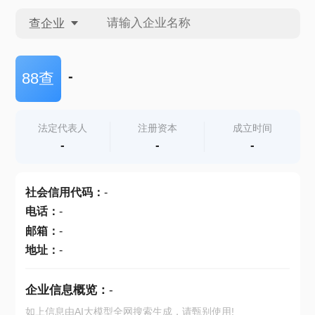
查企业
查企业
-
88查
查招投标
法定代表人
注册资本
成立时间
-
-
-
查产地
社会信用代码
：
-
电话
：
-
邮箱
：
-
地址
：
-
企业信息概览：
-
如上信息由AI大模型全网搜索生成，请甄别使用!