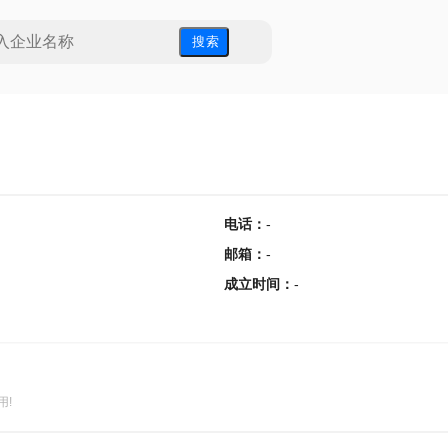
搜 索
电话
：
-
邮箱
：
-
成立时间
：
-
用!