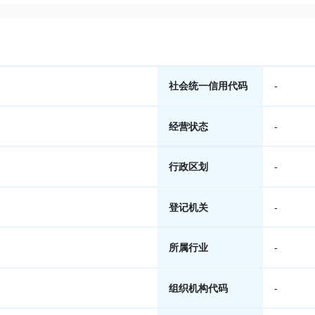
社会统一信用代码
-
经营状态
-
行政区划
-
登记机关
-
所属行业
-
组织机构代码
-