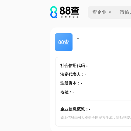
查企业
查企业
-
88查
查招投标
查产地
社会信用代码
：
-
法定代表人
：
-
注册资本
：
-
地址
：
-
企业信息概览：
-
如上信息由AI大模型全网搜索生成，请甄别使