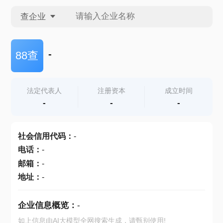
查企业
查企业
-
88查
查招投标
法定代表人
注册资本
成立时间
-
-
-
查产地
社会信用代码
：
-
电话
：
-
邮箱
：
-
地址
：
-
企业信息概览：
-
如上信息由AI大模型全网搜索生成，请甄别使用!