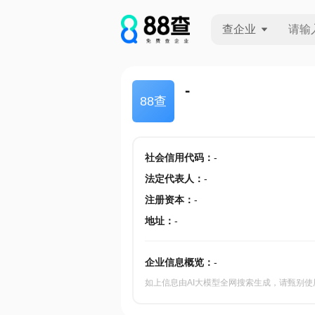
查企业
查企业
-
88查
查招投标
查产地
社会信用代码
：
-
法定代表人
：
-
注册资本
：
-
地址
：
-
企业信息概览：
-
如上信息由AI大模型全网搜索生成，请甄别使