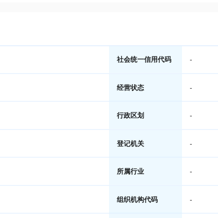
社会统一信用代码
-
经营状态
-
行政区划
-
登记机关
-
所属行业
-
组织机构代码
-