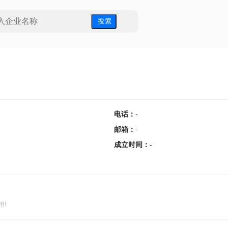
搜 索
电话
：
-
邮箱
：
-
成立时间
：
-
用!