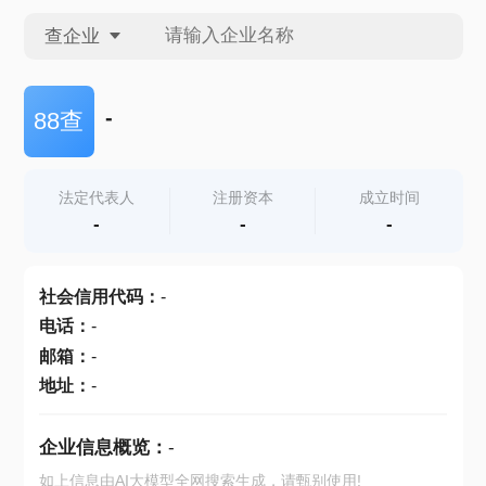
查企业
查企业
-
88查
查招投标
法定代表人
注册资本
成立时间
-
-
-
查产地
社会信用代码
：
-
电话
：
-
邮箱
：
-
地址
：
-
企业信息概览：
-
如上信息由AI大模型全网搜索生成，请甄别使用!