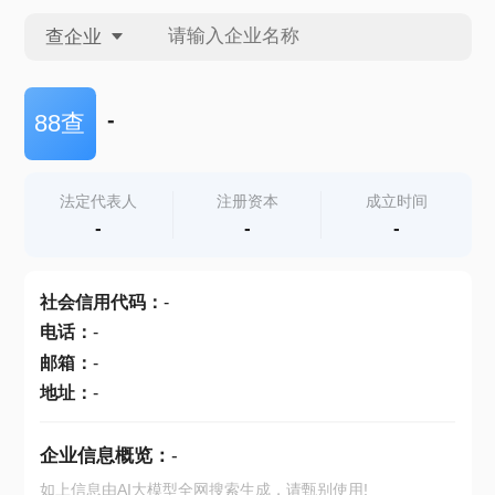
查企业
查企业
-
88查
查招投标
法定代表人
注册资本
成立时间
-
-
-
查产地
社会信用代码
：
-
电话
：
-
邮箱
：
-
地址
：
-
企业信息概览：
-
如上信息由AI大模型全网搜索生成，请甄别使用!