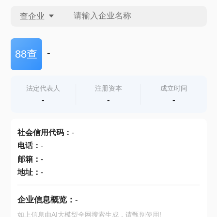
查企业
查企业
-
88查
查招投标
法定代表人
注册资本
成立时间
-
-
-
查产地
社会信用代码
：
-
电话
：
-
邮箱
：
-
地址
：
-
企业信息概览：
-
如上信息由AI大模型全网搜索生成，请甄别使用!