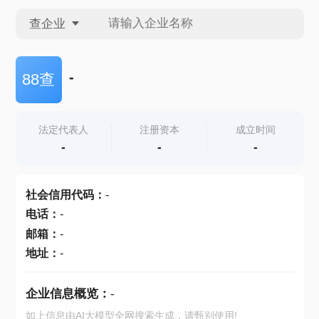
查企业
查企业
-
88查
查招投标
法定代表人
注册资本
成立时间
-
-
-
查产地
社会信用代码
：
-
电话
：
-
邮箱
：
-
地址
：
-
企业信息概览：
-
如上信息由AI大模型全网搜索生成，请甄别使用!