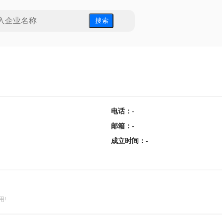
搜 索
电话
：
-
邮箱
：
-
成立时间
：
-
用!