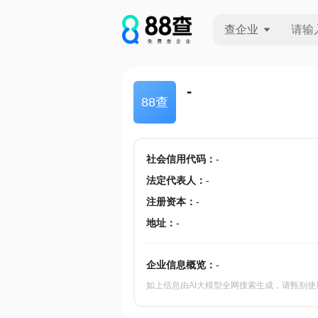
查企业
查企业
-
88查
查招投标
查产地
社会信用代码
：
-
法定代表人
：
-
注册资本
：
-
地址
：
-
企业信息概览：
-
如上信息由AI大模型全网搜索生成，请甄别使