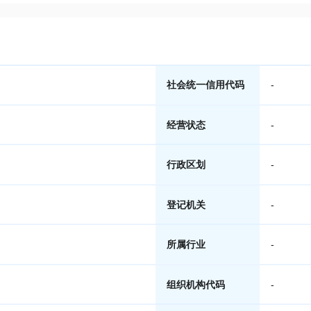
社会统一信用代码
-
经营状态
-
行政区划
-
登记机关
-
所属行业
-
组织机构代码
-