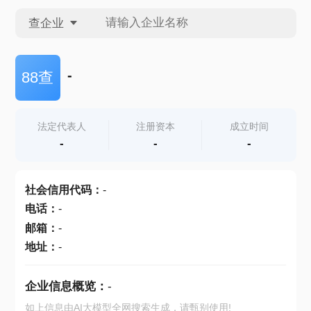
查企业
查企业
-
88查
查招投标
法定代表人
注册资本
成立时间
-
-
-
查产地
社会信用代码
：
-
电话
：
-
邮箱
：
-
地址
：
-
企业信息概览：
-
如上信息由AI大模型全网搜索生成，请甄别使用!