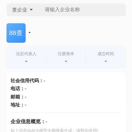
查企业
查企业
-
88查
查招投标
法定代表人
注册资本
成立时间
-
-
-
查产地
社会信用代码
：
-
电话
：
-
邮箱
：
-
地址
：
-
企业信息概览：
-
如上信息由AI大模型全网搜索生成，请甄别使用!