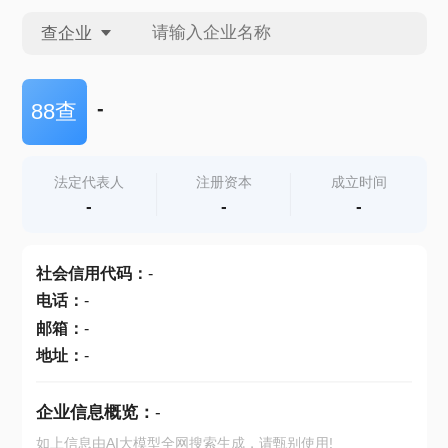
查企业
查企业
-
88查
查招投标
法定代表人
注册资本
成立时间
-
-
-
查产地
社会信用代码
：
-
电话
：
-
邮箱
：
-
地址
：
-
企业信息概览：
-
如上信息由AI大模型全网搜索生成，请甄别使用!