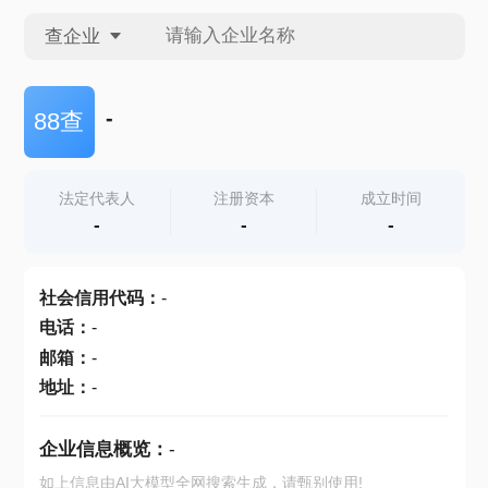
查企业
查企业
-
88查
查招投标
法定代表人
注册资本
成立时间
-
-
-
查产地
社会信用代码
：
-
电话
：
-
邮箱
：
-
地址
：
-
企业信息概览：
-
如上信息由AI大模型全网搜索生成，请甄别使用!