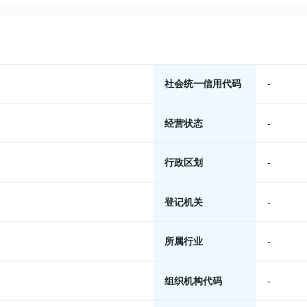
社会统一信用代码
-
经营状态
-
行政区划
-
登记机关
-
所属行业
-
组织机构代码
-