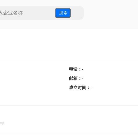
搜 索
电话
：
-
邮箱
：
-
成立时间
：
-
用!