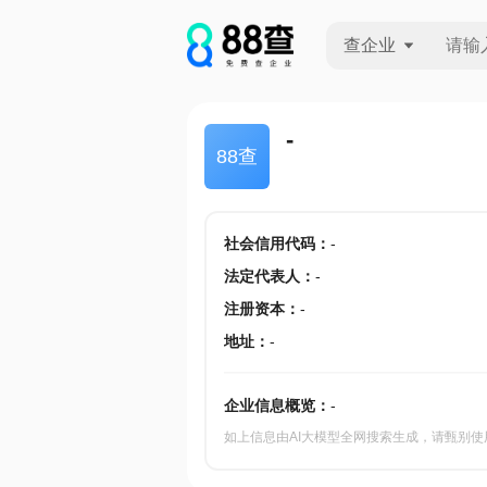
查企业
查企业
-
88查
查招投标
查产地
社会信用代码
：
-
法定代表人
：
-
注册资本
：
-
地址
：
-
企业信息概览：
-
如上信息由AI大模型全网搜索生成，请甄别使