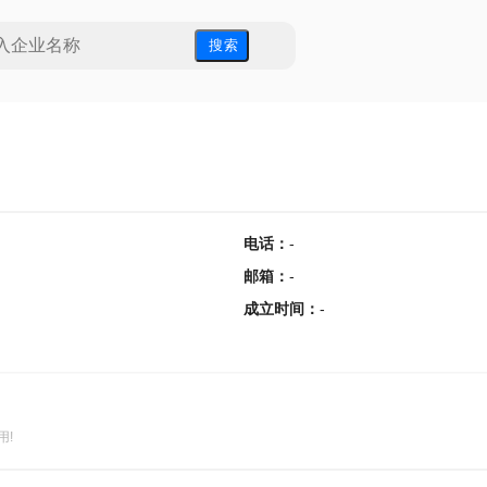
搜 索
电话
：
-
邮箱
：
-
成立时间
：
-
用!