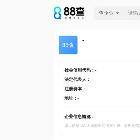
查企业
查企业
-
88查
查招投标
查产地
社会信用代码
：
-
法定代表人
：
-
注册资本
：
-
地址
：
-
企业信息概览：
-
如上信息由AI大模型全网搜索生成，请甄别使