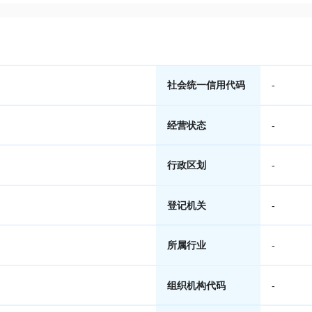
社会统一信用代码
-
经营状态
-
行政区划
-
登记机关
-
所属行业
-
组织机构代码
-