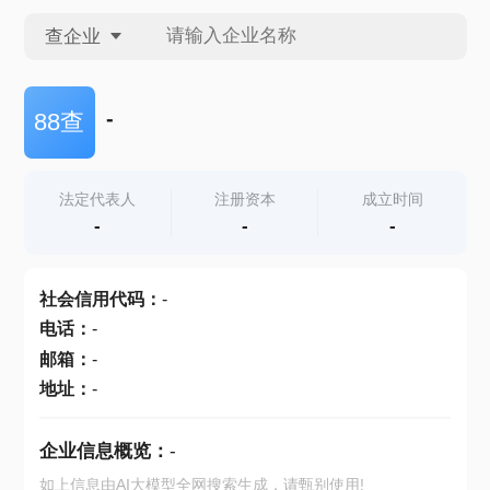
查企业
查企业
-
88查
查招投标
法定代表人
注册资本
成立时间
-
-
-
查产地
社会信用代码
：
-
电话
：
-
邮箱
：
-
地址
：
-
企业信息概览：
-
如上信息由AI大模型全网搜索生成，请甄别使用!