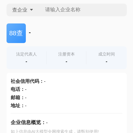
查企业
查企业
-
88查
查招投标
法定代表人
注册资本
成立时间
-
-
-
查产地
社会信用代码
：
-
电话
：
-
邮箱
：
-
地址
：
-
企业信息概览：
-
如上信息由AI大模型全网搜索生成，请甄别使用!