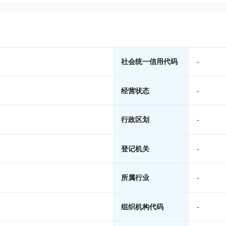
社会统一信用代码
-
经营状态
-
行政区划
-
登记机关
-
所属行业
-
组织机构代码
-