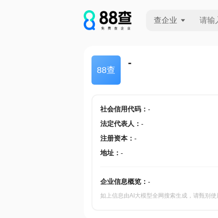
查企业
查企业
-
88查
查招投标
查产地
社会信用代码
：
-
法定代表人
：
-
注册资本
：
-
地址
：
-
企业信息概览：
-
如上信息由AI大模型全网搜索生成，请甄别使