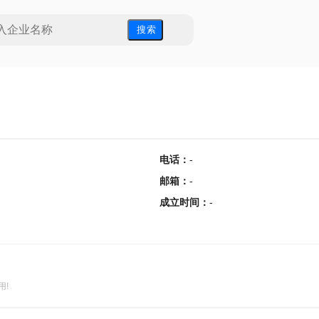
搜 索
电话
：
-
邮箱
：
-
成立时间
：
-
用!