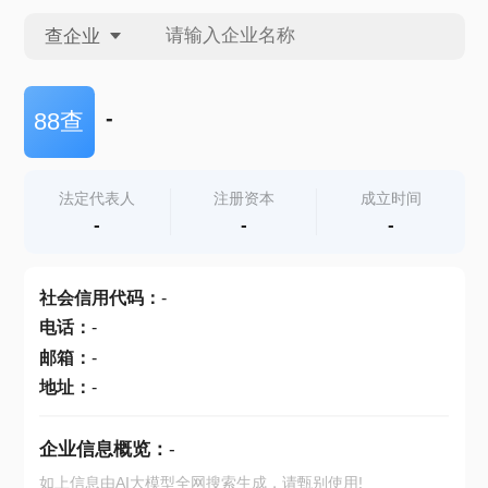
查企业
查企业
-
88查
查招投标
法定代表人
注册资本
成立时间
-
-
-
查产地
社会信用代码
：
-
电话
：
-
邮箱
：
-
地址
：
-
企业信息概览：
-
如上信息由AI大模型全网搜索生成，请甄别使用!