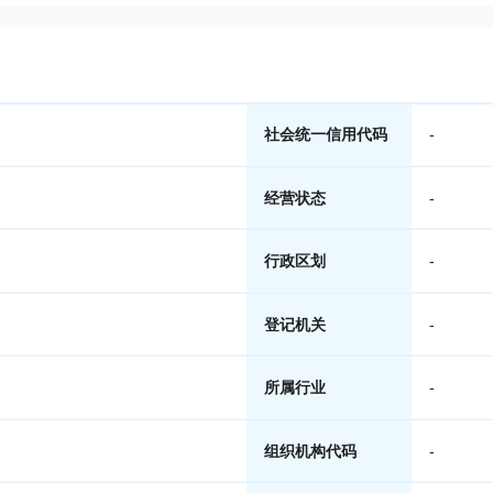
社会统一信用代码
-
经营状态
-
行政区划
-
登记机关
-
所属行业
-
组织机构代码
-