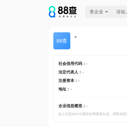
查企业
查企业
-
88查
查招投标
查产地
社会信用代码
：
-
法定代表人
：
-
注册资本
：
-
地址
：
-
企业信息概览：
-
如上信息由AI大模型全网搜索生成，请甄别使