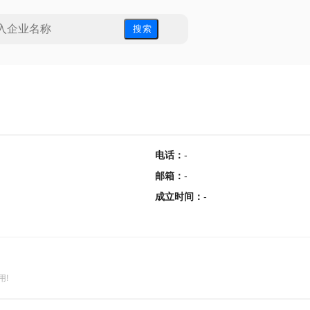
搜 索
电话
：
-
邮箱
：
-
成立时间
：
-
用!