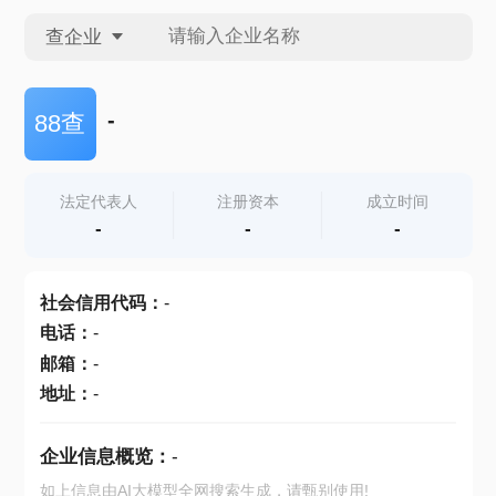
查企业
查企业
-
88查
查招投标
法定代表人
注册资本
成立时间
-
-
-
查产地
社会信用代码
：
-
电话
：
-
邮箱
：
-
地址
：
-
企业信息概览：
-
如上信息由AI大模型全网搜索生成，请甄别使用!