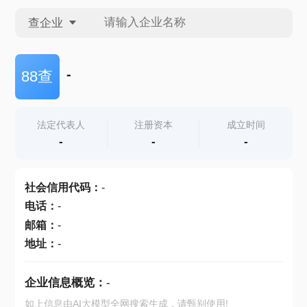
查企业
查企业
-
88查
查招投标
法定代表人
注册资本
成立时间
-
-
-
查产地
社会信用代码
：
-
电话
：
-
邮箱
：
-
地址
：
-
企业信息概览：
-
如上信息由AI大模型全网搜索生成，请甄别使用!