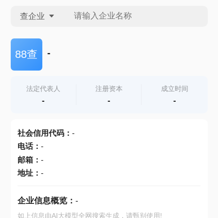
查企业
查企业
-
88查
查招投标
法定代表人
注册资本
成立时间
-
-
-
查产地
社会信用代码
：
-
电话
：
-
邮箱
：
-
地址
：
-
企业信息概览：
-
如上信息由AI大模型全网搜索生成，请甄别使用!