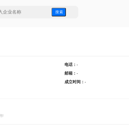
搜 索
电话
：
-
邮箱
：
-
成立时间
：
-
用!