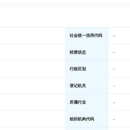
社会统一信用代码
-
经营状态
-
行政区划
-
登记机关
-
所属行业
-
组织机构代码
-