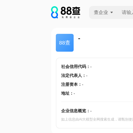
查企业
查企业
-
88查
查招投标
查产地
社会信用代码
：
-
法定代表人
：
-
注册资本
：
-
地址
：
-
企业信息概览：
-
如上信息由AI大模型全网搜索生成，请甄别使