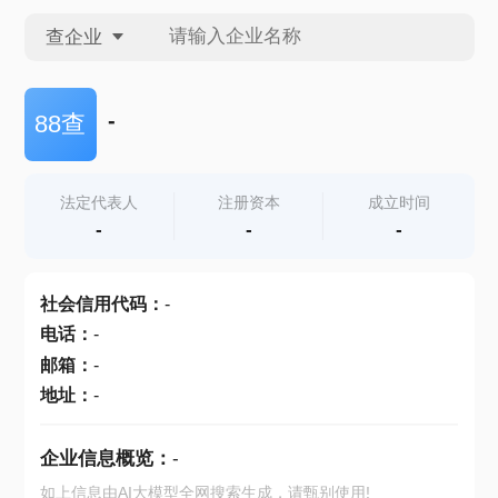
查企业
查企业
-
88查
查招投标
法定代表人
注册资本
成立时间
-
-
-
查产地
社会信用代码
：
-
电话
：
-
邮箱
：
-
地址
：
-
企业信息概览：
-
如上信息由AI大模型全网搜索生成，请甄别使用!