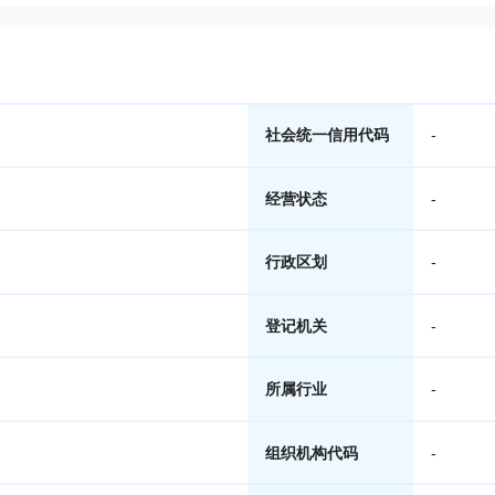
社会统一信用代码
-
经营状态
-
行政区划
-
登记机关
-
所属行业
-
组织机构代码
-