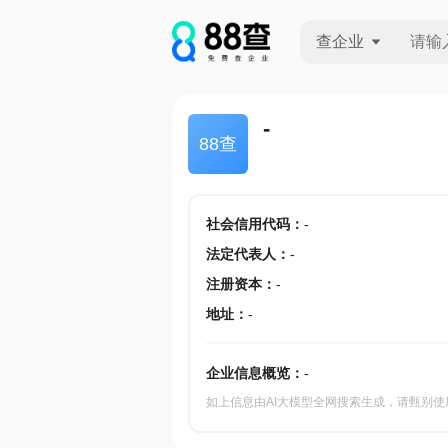
查企业
查企业
-
88查
查招投标
查产地
社会信用代码
：
-
法定代表人
：
-
注册资本
：
-
地址
：
-
企业信息概览：
-
如上信息由AI大模型全网搜索生成，请甄别使