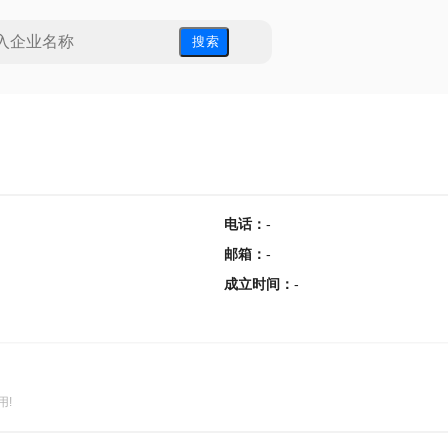
搜 索
电话
：
-
邮箱
：
-
成立时间
：
-
用!