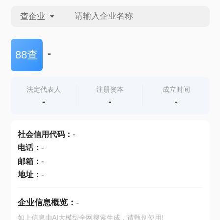
查企业
查企业
-
88查
查招投标
法定代表人
注册资本
成立时间
-
-
-
查产地
社会信用代码
：
-
电话
：
-
邮箱
：
-
地址
：
-
企业信息概览：
-
如上信息由AI大模型全网搜索生成，请甄别使用!