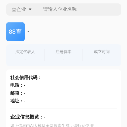
查企业
查企业
-
88查
查招投标
法定代表人
注册资本
成立时间
-
-
-
查产地
社会信用代码
：
-
电话
：
-
邮箱
：
-
地址
：
-
企业信息概览：
-
如上信息由AI大模型全网搜索生成，请甄别使用!