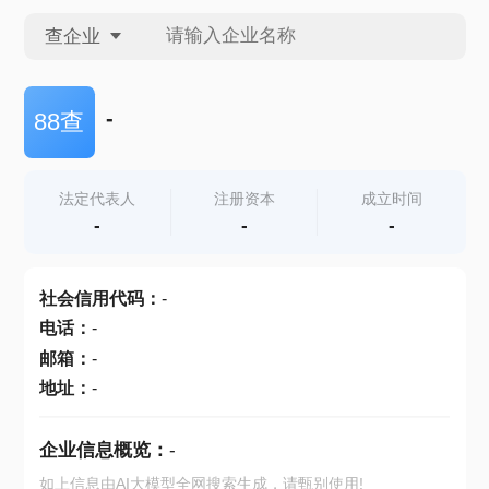
查企业
查企业
-
88查
查招投标
法定代表人
注册资本
成立时间
-
-
-
查产地
社会信用代码
：
-
电话
：
-
邮箱
：
-
地址
：
-
企业信息概览：
-
如上信息由AI大模型全网搜索生成，请甄别使用!