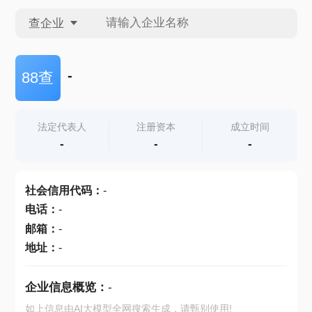
查企业
查企业
-
88查
查招投标
法定代表人
注册资本
成立时间
-
-
-
查产地
社会信用代码
：
-
电话
：
-
邮箱
：
-
地址
：
-
企业信息概览：
-
如上信息由AI大模型全网搜索生成，请甄别使用!