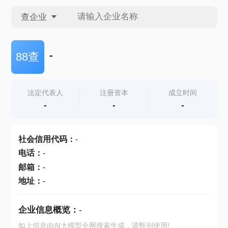
查企业
查企业
-
88查
查招投标
法定代表人
注册资本
成立时间
-
-
-
查产地
社会信用代码
：
-
电话
：
-
邮箱
：
-
地址
：
-
企业信息概览：
-
如上信息由AI大模型全网搜索生成，请甄别使用!