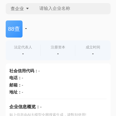
查企业
查企业
-
88查
查招投标
法定代表人
注册资本
成立时间
-
-
-
查产地
社会信用代码
：
-
电话
：
-
邮箱
：
-
地址
：
-
企业信息概览：
-
如上信息由AI大模型全网搜索生成，请甄别使用!