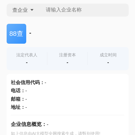
查企业
查企业
-
88查
查招投标
法定代表人
注册资本
成立时间
-
-
-
查产地
社会信用代码
：
-
电话
：
-
邮箱
：
-
地址
：
-
企业信息概览：
-
如上信息由AI大模型全网搜索生成，请甄别使用!