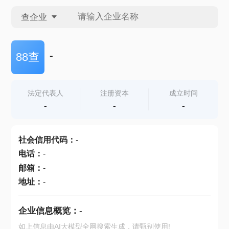
查企业
查企业
-
88查
查招投标
法定代表人
注册资本
成立时间
-
-
-
查产地
社会信用代码
：
-
电话
：
-
邮箱
：
-
地址
：
-
企业信息概览：
-
如上信息由AI大模型全网搜索生成，请甄别使用!