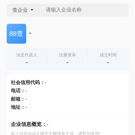
查企业
查企业
-
88查
查招投标
法定代表人
注册资本
成立时间
-
-
-
查产地
社会信用代码
：
-
电话
：
-
邮箱
：
-
地址
：
-
企业信息概览：
-
如上信息由AI大模型全网搜索生成，请甄别使用!